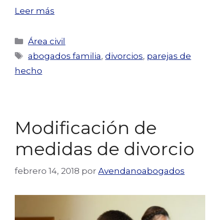
Leer más
Categorías
Área civil
Etiquetas
abogados familia
,
divorcios
,
parejas de
hecho
Modificación de
medidas de divorcio
febrero 14, 2018
por
Avendanoabogados