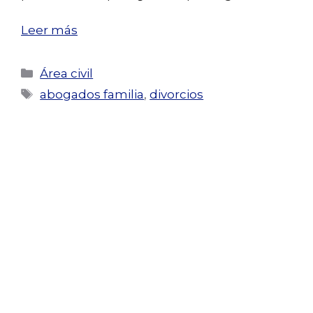
Leer más
Categorías
Área civil
Etiquetas
abogados familia
,
divorcios
Actualidad en Derecho
Laboral, mercantil y
protección de datos
personales