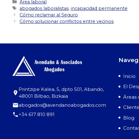
Categorías
Área laboral
Etiquetas
abogados laboralistas
,
incapacidad permanente
Cómo reclamar al Seguro
Cómo solucionar conflictos entre vecinos
Naveg
Inicio
El De
Printzipe Kalea, 5, dpto 501, Abando,
48001 Bilbao, Bizkaia
Áreas 
abogados@avendanoabogados.com
Client
+34 617 810 891
Blog
Conta