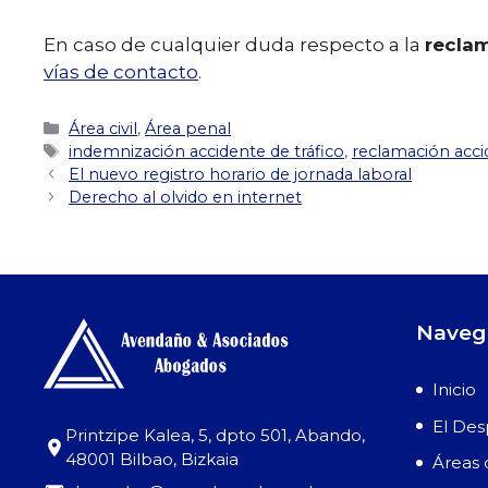
En caso de cualquier duda respecto a la
reclam
vías de contacto
.
Categorías
Área civil
,
Área penal
Etiquetas
indemnización accidente de tráfico
,
reclamación acci
El nuevo registro horario de jornada laboral
Derecho al olvido en internet
Naveg
Inicio
El De
Printzipe Kalea, 5, dpto 501, Abando,
48001 Bilbao, Bizkaia
Áreas 