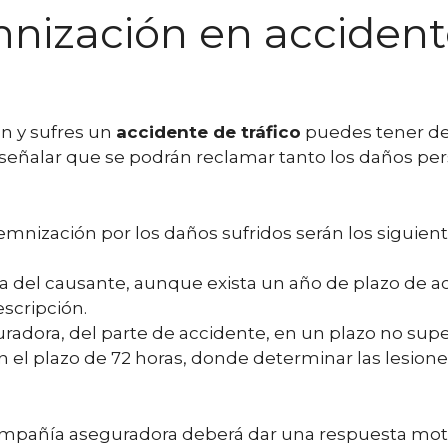
ización en accidente
n y sufres un
accidente de tráfico
puedes tener d
 señalar que se podrán reclamar tanto los daños pe
emnización por los daños sufridos serán los siguient
el causante, aunque exista un año de plazo de acció
escripción.
dora, del parte de accidente, en un plazo no superi
n el plazo de 72 horas, donde determinar las lesione
compañía aseguradora deberá dar una respuesta mo